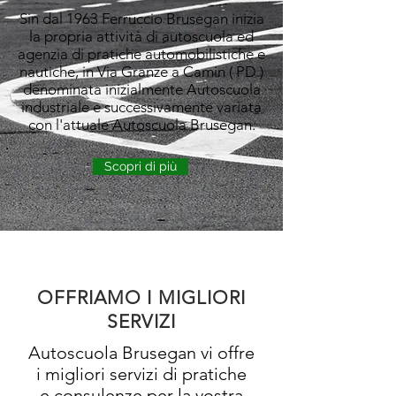
Sin dal 1963 Ferruccio Brusegan inizia
la propria attività di autoscuola ed
agenzia di pratiche automobilistiche e
nautiche, in Via Granze a Camin ( PD )
denominata inizialmente Autoscuola
industriale e successivamente variata
con l'attuale
Autoscuola Brusegan.
Scopri di più
OFFRIAMO I MIGLIORI
SERVIZI
Autoscuola Brusegan vi offre
i migliori servizi di pratiche
e consulenze per la vostra