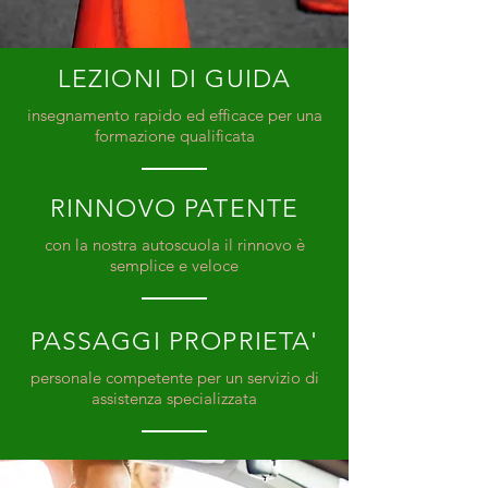
LEZIONI DI GUIDA
insegnamento rapido ed efficace per una
formazione qualificata
RINNOVO PATENTE
con la nostra autoscuola il rinnovo è
semplice e veloce
PASSAGGI PROPRIETA'
personale competente per un servizio di
assistenza specializzata