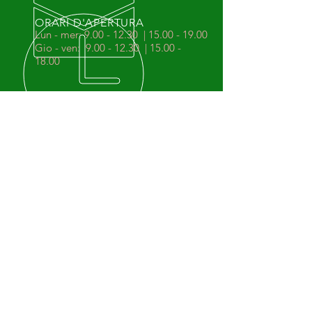
ORARI D'APERTURA
Lun - mer:
9.00 - 12.30
|
15.00 - 19.00
Gio - ven:
9.00 - 12.30
|
15.00 -
18.00
60 ANNI
DI ESPERIENZA
1963-2023
: 60 anni al vostro fianco per
offrire qualità e sicurezza.
I NOSTRI SERVIZI
- Patenti
- Passaggi proprietà
- Bolli auto
- Assicurazioni