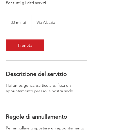
Per tutti gli altri servizi
30 minuti
3
Via Alsazia
0
m
i
n
Prenota
u
t
i
Descrizione del servizio
Hai un esigenza particolare, fissa un
appuntamento presso la nostra sede.
Regole di annullamento
Per annullare o spostare un appuntamento